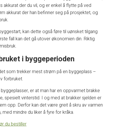
 akkurat der du vil, og er enkel å flytte på ved
trøm akkurat der han befinner seg på prosjektet, og
bruk.
byggestart, kan dette også føre til uønsket tilgang
rste fall kan det gå utover økonomien din. Riktig
 misbruk.
bruket i byggeperioden
e det som trekker mest strøm på en byggeplass –
v forbruket.
e byggeplasser, er at man har en oppvarmet brakke
re, spesielt vinterstid. I og med at brakker sjelden er
 dem opp. Derfor kan det være greit å skru av varmen
, med mindre du liker å fyre for kråka.
r du bestiller