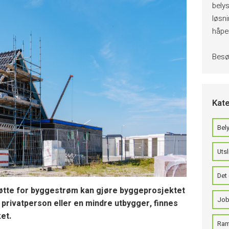
belys
løsn
håper
Bes
Kate
Bely
Utsl
Det 
tte for byggestrøm kan gjøre byggeprosjektet
Job
r privatperson eller en mindre utbygger, finnes
et.
Ram