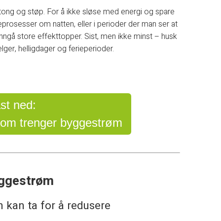
etong og støp. For å ikke sløse med energi og spare
eprosesser om natten, eller i perioder der man ser at
nngå store effekttopper. Sist, men ikke minst – husk
elger, helligdager og ferieperioder.
st ned:
 som trenger byggestrøm
yggestrøm
 kan ta for å redusere