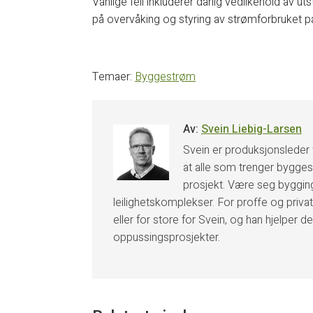
Vanlige feil inkluderer dårlig vedlikehold av ut
på overvåking og styring av strømforbruket 
Temaer:
Byggestrøm
Av:
Svein Liebig-Larsen
Svein er produksjonsleder 
at alle som trenger bygges
prosjekt. Være seg bygging
leilighetskomplekser. For proffe og privat
eller for store for Svein, og han hjelper d
oppussingsprosjekter.