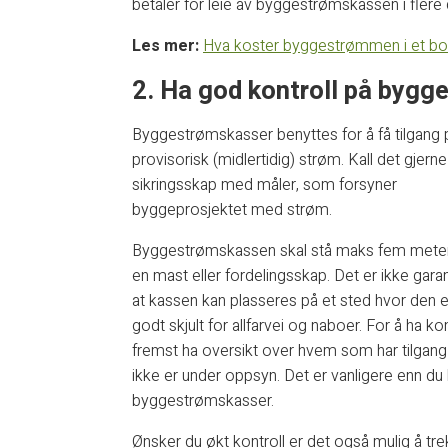
betaler for leie av byggestrømskassen i flere 
Les mer:
Hva koster byggestrømmen i et bolig
2. Ha god kontroll på byg
Byggestrømskasser benyttes for å få tilgang 
provisorisk (midlertidig) strøm. Kall det gjerne
sikringsskap med måler, som forsyner
byggeprosjektet med strøm.
Byggestrømskassen skal stå maks fem meter
en mast eller fordelingsskap. Det er ikke gara
at kassen kan plasseres på et sted hvor den e
godt skjult for allfarvei og naboer. For å ha k
fremst ha oversikt over hvem som har tilgang 
ikke er under oppsyn. Det er vanligere enn du 
byggestrømskasser.
Ønsker du økt kontroll er det også mulig å t