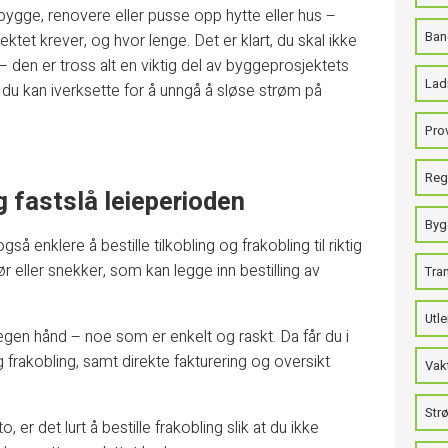
bygge, renovere eller pusse opp hytte eller hus –
Ban
tet krever, og hvor lenge. Det er klart, du skal ikke
en er tross alt en viktig del av byggeprosjektets
Ladi
k du kan iverksette for å unngå å sløse strøm på
Pro
Regi
 fastslå leieperioden
Byg
så enklere å bestille tilkobling og frakobling til riktig
r eller snekker, som kan legge inn bestilling av
Tra
Utle
gen hånd ­– noe som er enkelt og raskt. Da får du i
 og frakobling, samt direkte fakturering og oversikt
Vak
Strø
er det lurt å bestille frakobling slik at du ikke