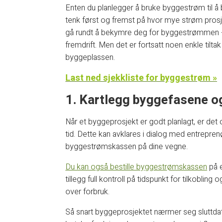
Enten du planlegger å bruke byggestrøm til å 
tenk først og fremst på hvor mye strøm prosjek
gå rundt å bekymre deg for byggestrømmen – d
fremdrift. Men det er fortsatt noen enkle tilta
byggeplassen.
Last ned sjekkliste for byggestrøm »
1. Kartlegg byggefasene og
Når et byggeprosjekt er godt planlagt, er det og
tid. Dette kan avklares i dialog med entreprenø
byggestrømskassen på dine vegne.
Du kan også bestille byggestrømskassen
på e
tillegg full kontroll på tidspunkt for tilkobling
over forbruk.
Så snart byggeprosjektet nærmer seg sluttdato, 