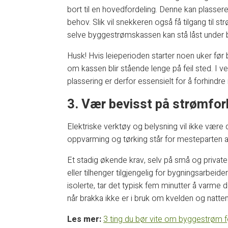
bort til en hovedfordeling. Denne kan plasseres
behov. Slik vil snekkeren også få tilgang til s
selve byggestrømskassen kan stå låst under 
Husk! Hvis leieperioden starter noen uker før 
om kassen blir stående lenge på feil sted. I ve
plassering er derfor essensielt for å forhindre
3. Vær bevisst på strømfor
Elektriske verktøy og belysning vil ikke vær
oppvarming og tørking står for mesteparten a
Et stadig økende krav, selv på små og privat
eller tilhenger tilgjengelig for bygningsarbeide
isolerte, tar det typisk fem minutter å varme
når brakka ikke er i bruk om kvelden og natten
Les mer:
3 ting du bør vite om byggestrøm fø