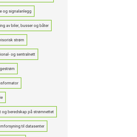
e og signalanlegg
ng av biler, busser og båter
visorisk strøm
onal- og sentralnett
gestrøm
nsformator
ie
t og beredskap på strømnettet
mforsyning til datasenter