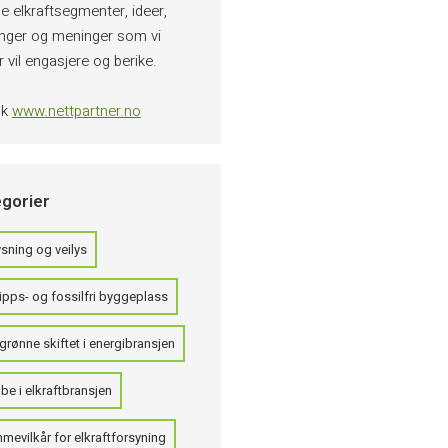
e elkraftsegmenter, ideer,
inger og meninger som vi
 vil engasjere og berike.
øk
www.nettpartner.no
gorier
sning og veilys
ipps- og fossilfri byggeplass
grønne skiftet i energibransjen
be i elkraftbransjen
mevilkår for elkraftforsyning