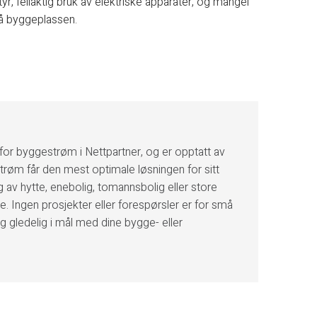
styr, feilaktig bruk av elektriske apparater, og mangel
på byggeplassen.
for byggestrøm i Nettpartner, og er opptatt av
trøm får den mest optimale løsningen for sitt
 av hytte, enebolig, tomannsbolig eller store
e. Ingen prosjekter eller forespørsler er for små
eg gledelig i mål med dine bygge- eller