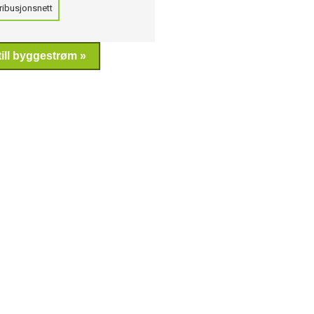
ribusjonsnett
ill byggestrøm »