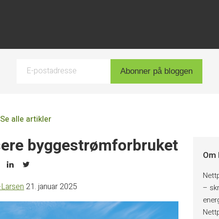
E-postadresse
Abonner på bloggen
Se alle artikler
usere byggestrømforbruket
Om 
Nett
-Larsen
21. januar 2025
– skr
ener
Nett