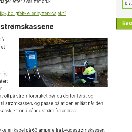
dager etter avsluttet bruk.
Dist
-, boligfelt- eller hytteprosjekt?
Best
gestrømskassene
på
 et
 fra
ntert
r
ontroll på strømforbruket bør du derfor først og
til strømkassen, og passe på at den er låst når den
kanskje tror å «låne» strøm fra andres
rekke en kabel på 63 ampere fra byggestrømskassen,