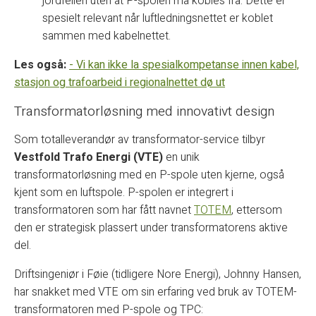
jordfeilen uten at P-spolen må kobles fra. Dette er
spesielt relevant når luftledningsnettet er koblet
sammen med kabelnettet.
Les også:
- Vi kan ikke la spesialkompetanse innen kabel,
stasjon og trafoarbeid i regionalnettet dø ut
Transformatorløsning med innovativt design
Som totalleverandør av transformator-service tilbyr
Vestfold Trafo Energi (VTE)
en unik
transformatorløsning med en P-spole uten kjerne, også
kjent som en luftspole. P-spolen er integrert i
transformatoren som har fått navnet
TOTEM
, ettersom
den er strategisk plassert under transformatorens aktive
del.
Driftsingeniør i Føie (tidligere Nore Energi), Johnny Hansen,
har snakket med VTE om sin erfaring ved bruk av TOTEM-
transformatoren med P-spole og TPC: