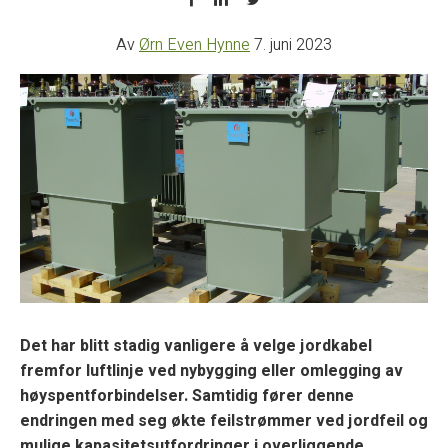
Av
Ørn Even Hynne
7. juni 2023
Det har blitt stadig vanligere å velge jordkabel
fremfor luftlinje ved nybygging eller omlegging av
høyspentforbindelser. Samtidig fører denne
endringen med seg
økte feilstrømmer ved jordfeil
og
mulige kapasitetsutfordringer i overliggende