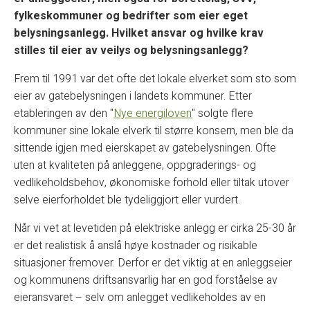
fylkeskommuner og bedrifter som eier eget
belysningsanlegg. Hvilket ansvar og hvilke krav
stilles til eier av veilys og belysningsanlegg?
Frem til 1991 var det ofte det lokale elverket som sto som
eier av gatebelysningen i landets kommuner. Etter
etableringen av den "
Nye energiloven
" solgte flere
kommuner sine lokale elverk til større konsern, men ble da
sittende igjen med eierskapet av gatebelysningen. Ofte
uten at kvaliteten på anleggene, oppgraderings- og
vedlikeholdsbehov, økonomiske forhold eller tiltak utover
selve eierforholdet ble tydeliggjort eller vurdert.
Når vi vet at levetiden på elektriske anlegg er cirka 25-30 år
er det realistisk å anslå høye kostnader og risikable
situasjoner fremover. Derfor er det viktig at en anleggseier
og kommunens driftsansvarlig har en god forståelse av
eieransvaret – selv om anlegget vedlikeholdes av en