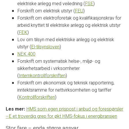
elektriske anlegg med veiledning (
FSE
)
Forskrift om elektrisk utstyr (
FEU
)
Forskrift om elektroforetak og kvalifikasjonskrav for
arbeid knyttet til elektriske anlegg og elektrisk utstyr
(
FEK
)
Lov om tilsyn med elektriske anlegg og elektrisk
utstyr (
El-tilsynsloven
)
NEK 400
Forskrift om systematisk helse-, miljø- og
sikkerhetsarbeid i virksomheter
(
Internkontrollforskriften
)
Forskrift om økonomisk og teknisk rapportering,
inntektsramme for nettvirksomheten og tariffer
(
Kontrollforskriften
)
Les mer:
HMS som egen prispost i anbud og forespørsler
–E et troverdig grep for økt HMS-fokus i energibransjen
Stor fare – enda større ansvar