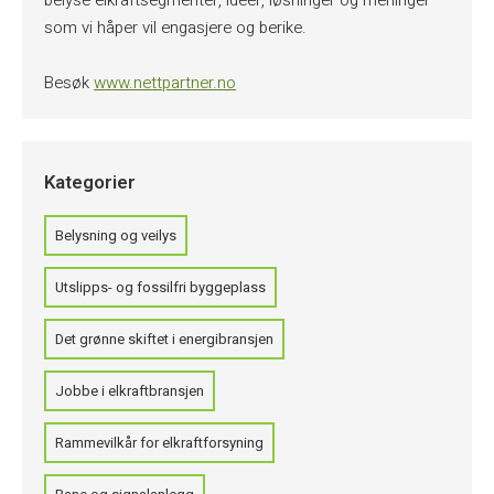
belyse elkraftsegmenter, ideer, løsninger og meninger
som vi håper vil engasjere og berike.
Besøk
www.nettpartner.no
Kategorier
Belysning og veilys
Utslipps- og fossilfri byggeplass
Det grønne skiftet i energibransjen
Jobbe i elkraftbransjen
Rammevilkår for elkraftforsyning