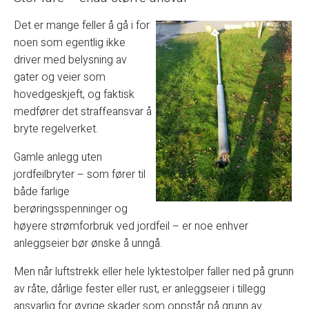
Det er mange feller å gå i for
noen som egentlig ikke
driver med belysning av
gater og veier som
hovedgeskjeft, og faktisk
medfører det straffeansvar å
bryte regelverket.
Gamle anlegg uten
jordfeilbryter – som fører til
både farlige
berøringsspenninger og
høyere strømforbruk ved jordfeil – er noe enhver
anleggseier bør ønske å unngå.
Men når luftstrekk eller hele lyktestolper faller ned på grunn
av råte, dårlige fester eller rust, er anleggseier i tillegg
ansvarlig for øvrige skader som oppstår på grunn av