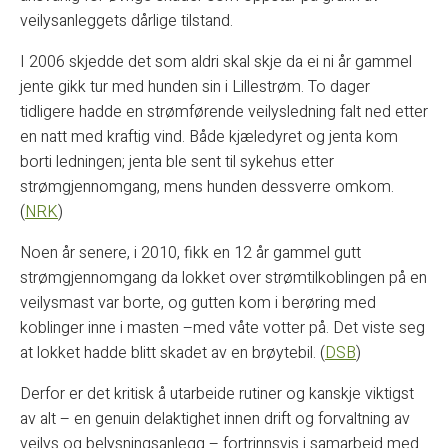
veilysanleggets dårlige tilstand.
I 2006 skjedde det som aldri skal skje da ei ni år gammel
jente gikk tur med hunden sin i Lillestrøm. To dager
tidligere hadde en strømførende veilysledning falt ned etter
en natt med kraftig vind. Både kjæledyret og jenta kom
borti ledningen; jenta ble sent til sykehus etter
strømgjennomgang, mens hunden dessverre omkom.
(
NRK
)
Noen år senere, i 2010, fikk en 12 år gammel gutt
strømgjennomgang da lokket over strømtilkoblingen på en
veilysmast var borte, og gutten kom i berøring med
koblinger inne i masten –med våte votter på. Det viste seg
at lokket hadde blitt skadet av en brøytebil. (
DSB
)
Derfor er det kritisk å utarbeide rutiner og kanskje viktigst
av alt – en genuin delaktighet innen drift og forvaltning av
veilys og belysningsanlegg – fortrinnsvis i samarbeid med