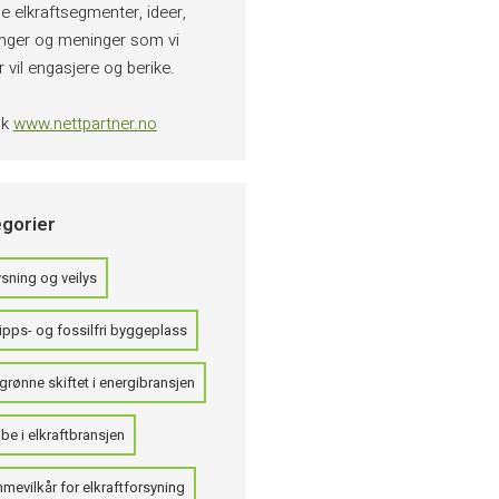
e elkraftsegmenter, ideer,
inger og meninger som vi
 vil engasjere og berike.
øk
www.nettpartner.no
gorier
sning og veilys
ipps- og fossilfri byggeplass
grønne skiftet i energibransjen
be i elkraftbransjen
mevilkår for elkraftforsyning