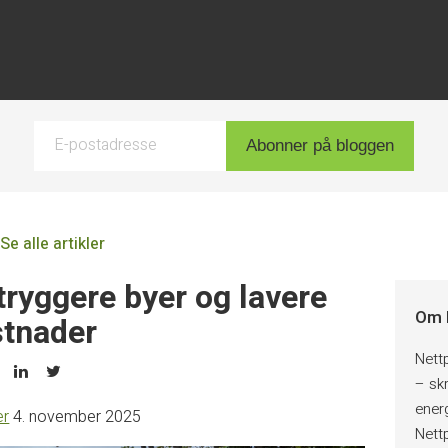
E-postadresse
Abonner på bloggen
Se alle artikler
tryggere byer og lavere
Om 
stnader
Nett
– skr
ener
er
4. november 2025
Nett