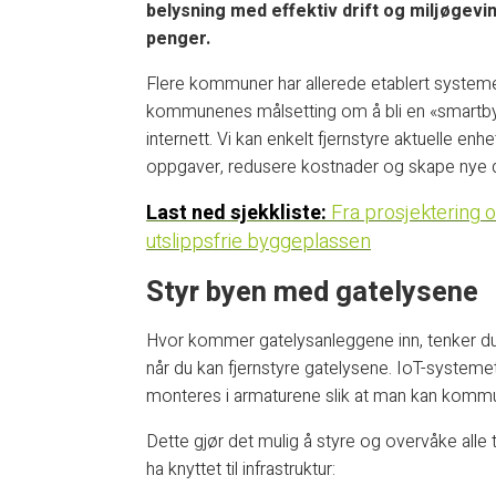
belysning med effektiv drift og miljøge
penger.
Flere kommuner har allerede etablert systemer
kommunenes målsetting om å bli en «smartby».
internett. Vi kan enkelt fjernstyre aktuelle enh
oppgaver, redusere kostnader og skape nye d
Last ned
sjekkliste:
Fra prosjektering og
utslippsfrie byggeplassen
Styr byen med gatelysene
Hvor kommer gatelysanleggene inn, tenker du 
når du kan fjernstyre gatelysene. IoT-systeme
monteres i armaturene slik at man kan kommun
Dette gjør det mulig å styre og overvåke all
ha knyttet til infrastruktur: