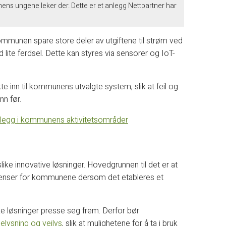
 mens ungene leker der. Dette er et anlegg Nettpartner har
mmunen spare store deler av utgiftene til strøm ved
ite ferdsel. Dette kan styres via sensorer og IoT-
ekte inn til kommunens utvalgte system, slik at feil og
nn før.
anlegg i kommunens aktivitetsområder
ike innovative løsninger. Hovedgrunnen til det er at
enser for kommunene dersom det etableres et
ike løsninger presse seg frem. Derfor bør
elysning og veilys
, slik at mulighetene for å ta i bruk