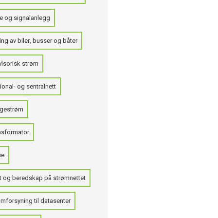
e og signalanlegg
ng av biler, busser og båter
visorisk strøm
onal- og sentralnett
gestrøm
nsformator
ie
t og beredskap på strømnettet
mforsyning til datasenter