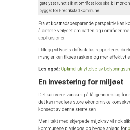
gatelyset rundt slik at området ikke skal bli mørkt
bygget for Fredrikstad kommune.
Fra et kostnadsbesparende perspektiv kan ko
å dimme veilyset om natten og i områder med l
applikasjoner.
I tillegg vil lysets driftsstatus rapporteres dir
mangler kan fikses raskere og mer effektivt e
Les også:
Optimal utnyttelse av belysnings
En investering for miljøet
Det kan være vanskelig å få gjennomslag for sl
det kan medføre store økonomiske konsekv
konsept av denne størrelsen.
Men i takt med skjerpede miljøkrav vil nok sl
kommunene planlegge og bygge anlegg for
b