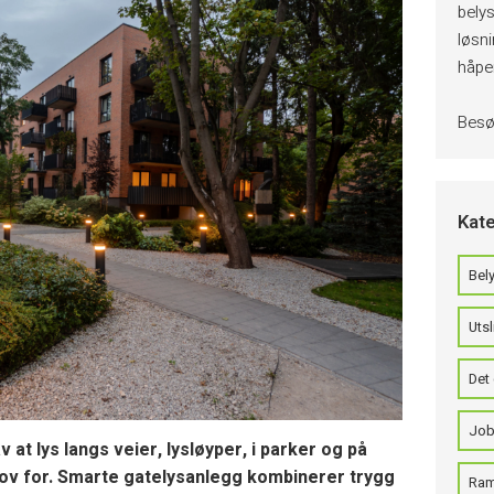
belys
løsn
håper
Bes
Kate
Bely
Utsl
Det 
Job
at lys langs veier, lysløyper, i parker og på
hov for. Smarte gatelysanlegg kombinerer trygg
Ram