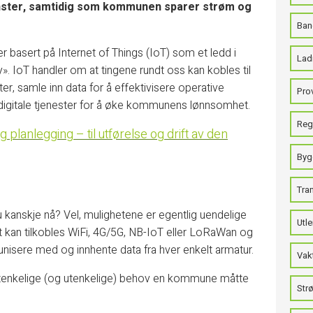
vinster, samtidig som kommunen sparer strøm og
Ban
 basert på Internet of Things (IoT) som et ledd i
Ladi
 IoT handler om at tingene rundt oss kan kobles til
eter, samle inn data for å effektivisere operative
Pro
igitale tjenester for å øke kommunens lønnsomhet.
Regi
 planlegging – til utførelse og drift av den
Byg
Tra
kanskje nå? Vel, mulighetene er egentlig uendelige
Utle
t kan tilkobles WiFi, 4G/5G, NB-IoT eller LoRaWan og
isere med og innhente data fra hver enkelt armatur.
Vak
e tenkelige (og utenkelige) behov en kommune måtte
Strø