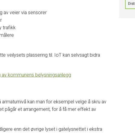
Dist
g av veier via sensorer
r
 trafikk
målere
e veilysets plassering til. IoT kan selvsagt bidra
tning av kommunens belysningsanlegg
å armaturnivå kan man for eksempel velge å skru av
et pågår et arrangement, for å få mer effekt av
ligere enn det øvrige lyset i gatelysnettet i ekstra