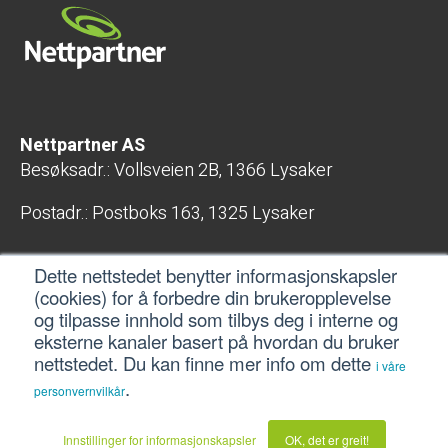
Nettpartner AS
Besøksadr.: Vollsveien 2B, 1366 Lysaker
Postadr.: Postboks 163, 1325 Lysaker
E-post: post@nettpartner.no
Dette nettstedet benytter informasjonskapsler
Telefon: 400 04 800
(cookies) for å forbedre din brukeropplevelse
Org.nr.: 998 407 567 MVA
og tilpasse innhold som tilbys deg i interne og
eksterne kanaler basert på hvordan du bruker
Gå til nettpartner.no
nettstedet. Du kan finne mer info om dette
i våre
.
personvernvilkår
Innstillinger for informasjonskapsler
OK, det er greit!