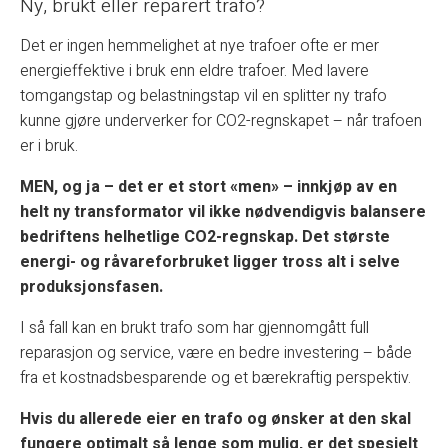
Ny, brukt eller reparert trafo?
Det er ingen hemmelighet at nye trafoer ofte er mer
energieffektive i bruk enn eldre trafoer. Med lavere
tomgangstap og belastningstap vil en splitter ny trafo
kunne gjøre underverker for CO2-regnskapet – når trafoen
er i bruk.
MEN, og ja – det er et stort «men» – innkjøp av en
helt ny transformator vil ikke nødvendigvis balansere
bedriftens helhetlige CO2-regnskap. Det største
energi- og råvareforbruket ligger tross alt i selve
produksjonsfasen.
I så fall kan en brukt trafo som har gjennomgått full
reparasjon og service, være en bedre investering – både
fra et kostnadsbesparende og et bærekraftig perspektiv.
Hvis du allerede eier en trafo og ønsker at den skal
fungere optimalt så lenge som mulig, er det spesielt