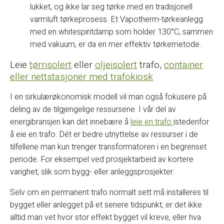
lukket, og ikke lar seg tørke med en tradisjonell
varmluft tørkeprosess. Et Vapotherm-tørkeanlegg
med en whitespiritdamp som holder 130°C, sammen
med vakuum, er da en mer effektiv tørkemetode.
Leie
tørrisolert
eller
oljeisolert
trafo,
container
eller nettstasjoner med trafokiosk
I en sirkulærøkonomisk modell vil man også fokusere på
deling av de tilgjengelige ressursene. I vår del av
energibransjen kan det innebære å
leie en trafo
istedenfor
å eie en trafo. Dét er bedre utnyttelse av ressurser i de
tilfellene man kun trenger transformatoren i en begrenset
periode. For eksempel ved prosjektarbeid av kortere
varighet, slik som bygg- eller anleggsprosjekter.
Selv om en permanent trafo normalt sett må installeres til
bygget eller anlegget på et senere tidspunkt, er det ikke
alltid man vet hvor stor effekt bygget vil kreve, eller hva