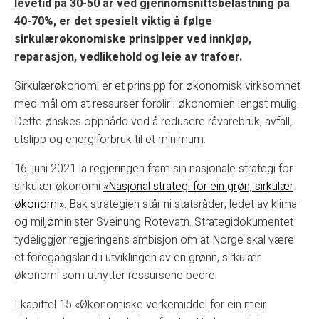
levetid på 30-50 år ved gjennomsnittsbelastning på
40-70%, er det spesielt viktig å følge
sirkulærøkonomiske prinsipper ved innkjøp,
reparasjon, vedlikehold og leie av trafoer.
Sirkulærøkonomi er et prinsipp for økonomisk virksomhet
med mål om at ressurser forblir i økonomien lengst mulig.
Dette ønskes oppnådd ved å redusere råvarebruk, avfall,
utslipp og energiforbruk til et minimum.
16. juni 2021 la regjeringen fram sin nasjonale strategi for
sirkulær økonomi
«Nasjonal strategi for ein grøn, sirkulær
økonomi»
. Bak strategien står ni statsråder, ledet av klima-
og miljøminister Sveinung Rotevatn. Strategidokumentet
tydeliggjør regjeringens ambisjon om at Norge skal være
et foregangsland i utviklingen av en grønn, sirkulær
økonomi som utnytter ressursene bedre.
I kapittel 15 «Økonomiske verkemiddel for ein meir