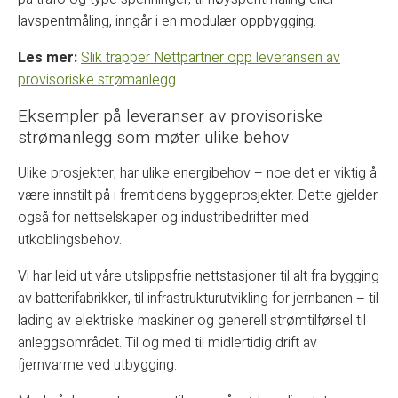
lavspentmåling, inngår i en modulær oppbygging.
Les mer:
Slik trapper Nettpartner opp leveransen av
provisoriske strømanlegg
Eksempler på leveranser av provisoriske
strømanlegg som møter ulike behov
Ulike prosjekter, har ulike energibehov – noe det er viktig å
være innstilt på i fremtidens byggeprosjekter. Dette gjelder
også for nettselskaper og industribedrifter med
utkoblingsbehov.
Vi har leid ut våre utslippsfrie nettstasjoner til alt fra bygging
av batterifabrikker, til infrastrukturutvikling for jernbanen – til
lading av elektriske maskiner og generell strømtilførsel til
anleggsområdet. Til og med til midlertidig drift av
fjernvarme ved utbygging.