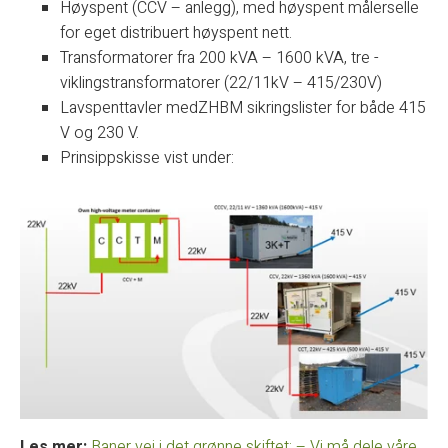
Høyspent (CCV – anlegg), med høyspent målerselle
for eget distribuert høyspent nett.
Transformatorer fra 200 kVA – 1600 kVA, tre -
viklingstransformatorer (22/11kV – 415/230V)
Lavspenttavler medZHBM sikringslister for både 415
V og 230 V.
Prinsippskisse vist under:
Les mer:
Baner vei i det grønne skiftet: – Vi må dele våre