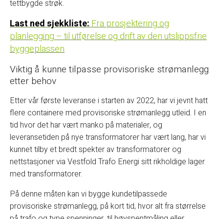
tettbygde strøk.
Last ned
sjekkliste:
Fra prosjektering og
planlegging – til utførelse og drift av den utslippsfrie
byggeplassen
Viktig å kunne tilpasse provisoriske strømanlegg
etter behov
Etter vår første leveranse i starten av 2022, har vi jevnt hatt
flere containere med provisoriske strømanlegg utleid. I en
tid hvor det har vært manko på materialer, og
leveransetiden på nye transformatorer har vært lang, har vi
kunnet tilby et bredt spekter av transformatorer og
nettstasjoner via Vestfold Trafo Energi sitt rikholdige lager
med transformatorer.
På denne måten kan vi bygge kundetilpassede
provisoriske strømanlegg, på kort tid, hvor alt fra størrelse
på trafo og type spenninger, til høyspentmåling eller