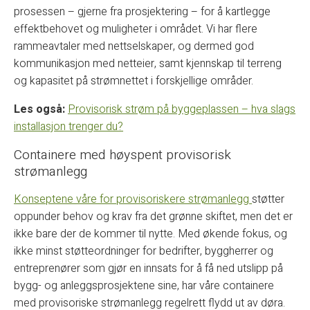
prosessen – gjerne fra prosjektering – for å kartlegge
effektbehovet og muligheter i området. Vi har flere
rammeavtaler med nettselskaper, og dermed god
kommunikasjon med netteier, samt kjennskap til terreng
og kapasitet på strømnettet i forskjellige områder.
Les også:
Provisorisk strøm på byggeplassen – hva slags
installasjon trenger du?
Containere med høyspent provisorisk
strømanlegg
Konseptene våre for provisoriskere strømanlegg
støtter
oppunder behov og krav fra det grønne skiftet, men det er
ikke bare der de kommer til nytte. Med økende fokus, og
ikke minst støtteordninger for bedrifter, byggherrer og
entreprenører som gjør en innsats for å få ned utslipp på
bygg- og anleggsprosjektene sine, har våre containere
med provisoriske strømanlegg regelrett flydd ut av døra.