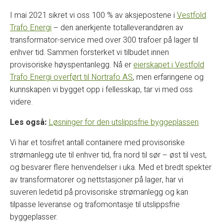
I mai 2021 sikret vi oss 100 % av aksjepostene i
Vestfold
Trafo Energi
– den anerkjente totalleverandøren av
transformator-service med over 300 trafoer på lager til
enhver tid. Sammen forsterket vi tilbudet innen
provisoriske høyspentanlegg. Nå er
eierskapet i Vestfold
Trafo Energi overført til Nortrafo AS
, men erfaringene og
kunnskapen vi bygget opp i fellesskap, tar vi med oss
videre.
Les også:
Løsninger for den utslippsfrie byggeplassen
Vi har et tosifret antall containere med provisoriske
strømanlegg ute til enhver tid, fra nord til sør – øst til vest,
og besvarer flere henvendelser i uka. Med et bredt spekter
av transformatorer og nettstasjoner på lager, har vi
suveren ledetid på provisoriske strømanlegg og kan
tilpasse leveranse og trafomontasje til utslippsfrie
byggeplasser.