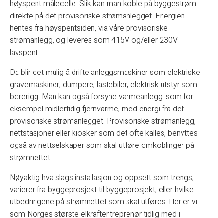
høyspent målecelle. Slik kan man koble på byggestrøm
direkte på det provisoriske strømanlegget. Energien
hentes fra høyspentsiden, via våre provisoriske
strømanlegg, og leveres som 415V og/eller 230V
lavspent.
Da blir det mulig å drifte anleggsmaskiner som elektriske
gravemaskiner, dumpere, lastebiler, elektrisk utstyr som
borerigg. Man kan også forsyne varmeanlegg, som for
eksempel midlertidig fjernvarme, med energi fra det
provisoriske strømanlegget. Provisoriske strømanlegg,
nettstasjoner eller kiosker som det ofte kalles, benyttes
også av nettselskaper som skal utføre omkoblinger på
strømnettet.
Nøyaktig hva slags installasjon og oppsett som trengs,
varierer fra byggeprosjekt til byggeprosjekt, eller hvilke
utbedringene på strømnettet som skal utføres. Her er vi
som Norges største elkraftentreprenør tidlig med i