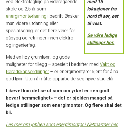
ved elektrofaglinje på videregående
med 15
skole og 2,5 år som
lokasjoner fra
energimontørlærling
i bedrift. Ønsker
nord til sør, øst
man videre utdanning eller
til vest.
spesialisering, er det flere veier for
Se våre ledige
påbygg og retninger innen elektro-
stillinger her.
og ingeniørfag.
Med en høy grunnlønn, og gode
muligheter for tillegg – spesielt i bedrifter med
Vakt og
Beredskapsordninger
– er energimontører kjent for å ha
god lønn. Uten å måtte opparbeide seg høye studielån.
Likevel kan det se ut som om yrket er «en godt
bevart hemmelighet» – det er sjelden mangel på
ledige stillinger som energimontør. Og flere skal det
bli.
Les mer om jobben som energimontør i Nettpartner her.