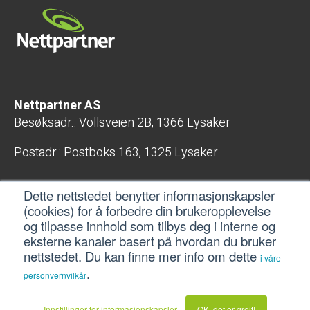
Nettpartner AS
Besøksadr.: Vollsveien 2B, 1366 Lysaker
Postadr.: Postboks 163, 1325 Lysaker
E-post: post@nettpartner.no
Dette nettstedet benytter informasjonskapsler
Telefon: 400 04 800
(cookies) for å forbedre din brukeropplevelse
Org.nr.: 998 407 567 MVA
og tilpasse innhold som tilbys deg i interne og
eksterne kanaler basert på hvordan du bruker
Gå til nettpartner.no
nettstedet. Du kan finne mer info om dette
i våre
.
personvernvilkår
Innstillinger for informasjonskapsler
OK, det er greit!