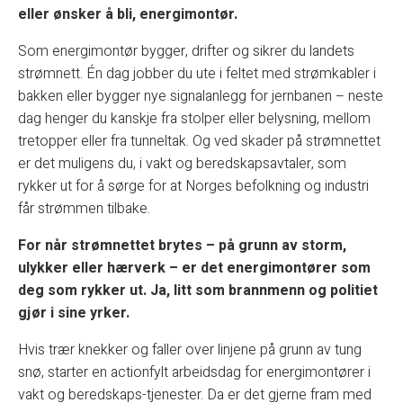
eller ønsker å bli, energimontør.
Som energimontør bygger, drifter og sikrer du landets
strømnett. Én dag jobber du ute i feltet med strømkabler i
bakken eller bygger nye signalanlegg for jernbanen – neste
dag henger du kanskje fra stolper eller belysning, mellom
tretopper eller fra tunneltak. Og ved skader på strømnettet
er det muligens du, i vakt og beredskapsavtaler, som
rykker ut for å sørge for at Norges befolkning og industri
får strømmen tilbake.
For når strømnettet brytes – på grunn av storm,
ulykker eller hærverk – er det energimontører som
deg som rykker ut. Ja, litt som brannmenn og politiet
gjør i sine yrker.
Hvis trær knekker og faller over linjene på grunn av tung
snø, starter en actionfylt arbeidsdag for energimontører i
vakt og beredskaps-tjenester. Da er det gjerne fram med