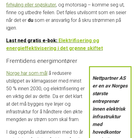
firhjuling eller snøskuter
, og motorsag – komme seg ut,
finne og utbedre feilen. Det føles utvilsomt som en seier
når det er
du
som er ansvarlig for å skru strømmen på
igjen.
Last ned gratis e-bok:
Elektrifisering og
energieffektivisering i det grønne skiftet
Fremtidens energimontører
Norge har som mål
å redusere
Nettpartner AS
utslippet av klimagasser med minst
er en av Norges
50 % innen 2030, og elektrifisering er
største
en viktig del av dette. Da er det klart
entreprenør
at det må bygges nye linjer og
innen elektrisk
infrastruktur for å håndtere den økte
infrastruktur
mengden av strøm som skal fram.
med
I dag oppnås utdannelsen med to år
hovedkontor