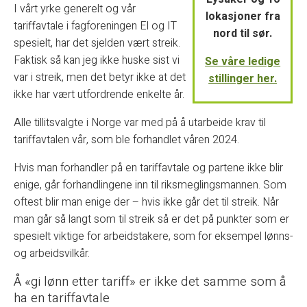
I vårt yrke generelt og vår
lokasjoner fra
tariffavtale i fagforeningen El og IT
nord til sør.
spesielt, har det sjelden vært streik.
Faktisk så kan jeg ikke huske sist vi
Se våre ledige
var i streik, men det betyr ikke at det
stillinger her.
ikke har vært utfordrende enkelte år.
Alle tillitsvalgte i Norge var med på å utarbeide krav til
tariffavtalen vår, som ble forhandlet våren 2024.
Hvis man forhandler på en tariffavtale og partene ikke blir
enige, går forhandlingene inn til riksmeglingsmannen. Som
oftest blir man enige der – hvis ikke går det til streik. Når
man går så langt som til streik så er det på punkter som er
spesielt viktige for arbeidstakere, som for eksempel lønns-
og arbeidsvilkår.
Å «gi lønn etter tariff» er ikke det samme som å
ha en tariffavtale