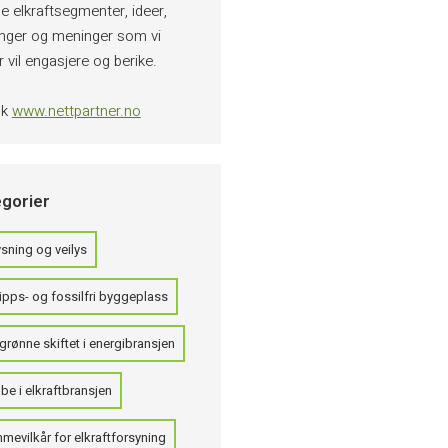
e elkraftsegmenter, ideer,
inger og meninger som vi
 vil engasjere og berike.
øk
www.nettpartner.no
gorier
sning og veilys
ipps- og fossilfri byggeplass
grønne skiftet i energibransjen
be i elkraftbransjen
mevilkår for elkraftforsyning