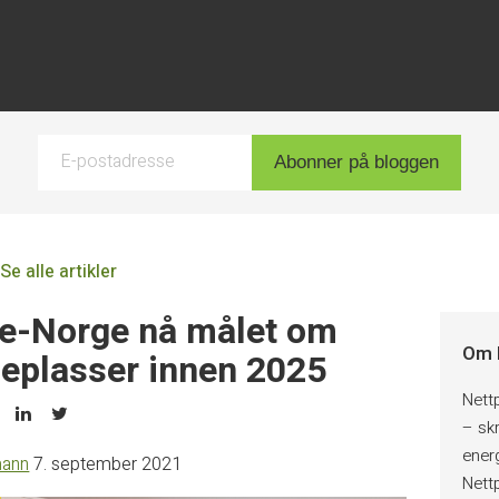
E-postadresse
Abonner på bloggen
Se alle artikler
e-Norge nå målet om
Om 
geplasser innen 2025
Nett
– skr
ener
mann
7. september 2021
Nett