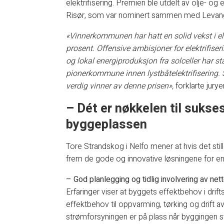
elektrifisering. Premien ble utdelt av olje- o
Risør, som var nominert sammen med Levang
«Vinnerkommunen har hatt en solid vekst i ele
prosent. Offensive ambisjoner for elektrifiser
og lokal energiproduksjon fra solceller har s
pionerkommune innen lystbåtelektrifisering. 
verdig vinner av denne prisen»,
forklarte jurye
– Dét er nøkkelen til sukse
byggeplassen
Tore Strandskog i Nelfo mener at hvis det sti
frem de gode og innovative løsningene for en 
– God planlegging og tidlig involvering av net
Erfaringer viser at byggets effektbehov i drif
effektbehov til oppvarming, tørking og drift a
strømforsyningen er på plass når byggingen sta