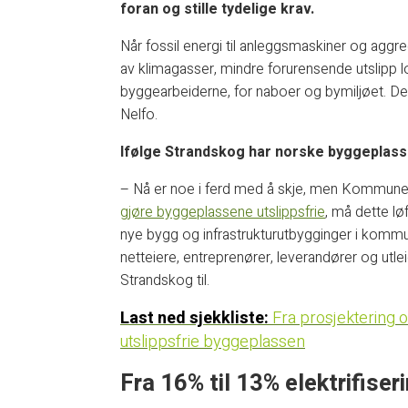
foran og stille tydelige krav.
Når fossil energi til anleggsmaskiner og aggreg
av klimagasser, mindre forurensende utslipp 
byggearbeiderne, for naboer og bymiljøet. Det 
Nelfo.
Ifølge Strandskog har norske byggeplasser
– Nå er noe i ferd med å skje, men Kommune-N
gjøre byggeplassene utslippsfrie
, må dette lø
nye bygg og infrastrukturutbygginger i kommun
netteiere, entreprenører, leverandører og utle
Strandskog til.
Last ned
sjekkliste:
Fra prosjektering og
utslippsfrie byggeplassen
Fra 16% til 13% elektrifise