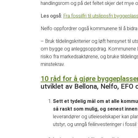
handlingsrom og på det feltet skjer det mye 
Les også:
Fra fossilfri til utslippsfri byggepla
Nelfo oppfordrer også kommunene til å bidra ti
– Bruk tildelingskriterier og løft hensynet til 
om bygge­ og anleggsoppdrag. Kommunene b
risiko fra markedsaktørene, og bruke tildelin
minstekrav.
10 råd for å gjøre byggeplasse
utviklet av Bellona, Nelfo, EFO
Sett et tydelig mål om at alle komm
så raskt som mulig, og senest innen
leverandører og utleieselskaper kan planl
utstyr, og unngå feilinvesteringer i fossil