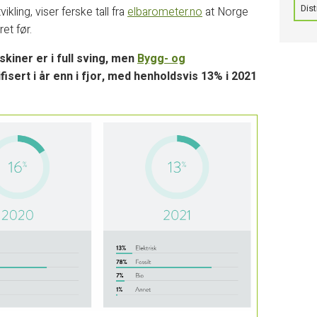
Dist
kling, viser ferske tall fra
elbarometer.no
at Norge
et før.
skiner er i full sving, men
Bygg- og
fisert i år enn i fjor, med henholdsvis 13% i 2021