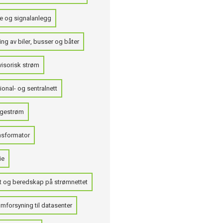
e og signalanlegg
ng av biler, busser og båter
visorisk strøm
onal- og sentralnett
gestrøm
nsformator
ie
t og beredskap på strømnettet
mforsyning til datasenter