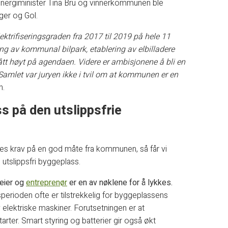
g energiminister Tina Bru og vinnerkommunen ble
er og Gol.
ktrifiseringsgraden fra 2017 til 2019 på hele 11
ing av kommunal bilpark, etablering av elbilladere
tått høyt på agendaen. Videre er ambisjonene å bli en
Samlet var juryen ikke i tvil om at kommunen er en
n.
ss på den utslippsfrie
lles krav på en god måte fra kommunen, så får vi
utslippsfri byggeplass.
teier og
entreprenør
er en av nøklene for å lykkes.
tsperioden ofte er tilstrekkelig for byggeplassens
v elektriske maskiner. Forutsetningen er at
rter. Smart styring og batterier gir også økt