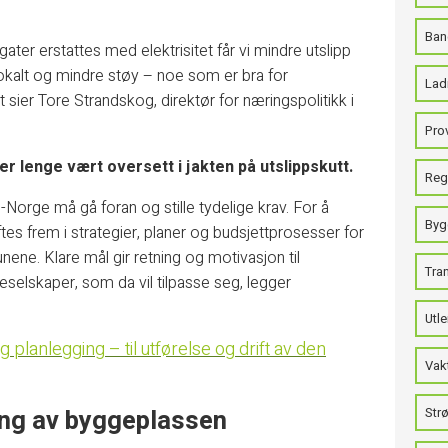
Ban
ater erstattes med elektrisitet får vi mindre utslipp
lokalt og mindre støy – noe som er bra for
Ladi
sier Tore Strandskog, direktør for næringspolitikk i
Pro
 lenge vært oversett i jakten på utslippskutt.
Regi
orge må gå foran og stille tydelige krav. For å
Byg
ftes frem i strategier, planer og budsjettprosesser for
ene. Klare mål gir retning og motivasjon til
Tra
ieselskaper, som da vil tilpasse seg, legger
Utle
 planlegging – til utførelse og drift av den
Vak
ring av byggeplassen
Strø