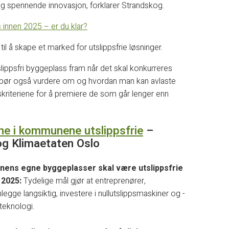
og spennende innovasjon, forklarer Strandskog.
ss innen 2025 – er du klar?
l å skape et marked for utslippsfrie løsninger.
utslippsfri byggeplass fram når det skal konkurreres
ør også vurdere om og hvordan man kan avlaste
gskriteriene for å premiere de som går lenger enn
ne i kommunene utslippsfrie
–
 og Klimaetaten Oslo
unens egne byggeplasser skal være utslippsfrie
 2025:
Tydelige mål gjør at entreprenører,
egge langsiktig, investere i nullutslippsmaskiner og -
 teknologi.