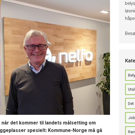
belys
løsn
håper
Bes
Kate
Bely
Utsl
Det 
Job
k når det kommer til landets målsetting om
 byggeplasser spesielt: Kommune-Norge må gå
Ram