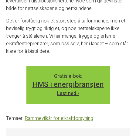
leveranser i distribusjonsnettene. Noe som gir gevinster
både for nettselskapene og nettkundene.
Det er forståelig nok et stort steg å ta for mange, men et
beviselig trygt og riktig et, og noe nettselskapene ikke
trenger å stå alene i. Vi har mange, trygge og erfarne
elkraftentreprenører, som oss selv, her i landet – som står
klare for å bistå dere.
Gratis e-bok:
HMS i energibransjen
Last ned ›
Temaer:
Rammevilkår for elkraftforsyning