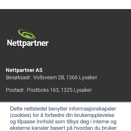
Nettpartner AS
Besøksadr.: Vollsveien 2B, 1366 Lysaker
Postadr.: Postboks 163, 1325 Lysaker
E-post: post@nettpartner.no
Dette nettstedet benytter informasjonskapsler
Telefon: 400 04 800
(cookies) for å forbedre din brukeropplevelse
Org.nr.: 998 407 567 MVA
og tilpasse innhold som tilbys deg i interne og
eksterne kanaler basert på hvordan du bruker