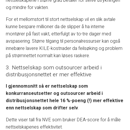
nettselskapene i større grad betaler for selve utrykningen
og mindre for vakten.
For et mellomstort til stort nettselskap vil en slik avtale
kunne bespare millioner da de slipper å ha interne
montører på fast vakt, etterfulgt av to-tre dager med
avspasering. Større tilgang til personalressurser kan også
innebære lavere KILE-kostnader da feilsøking og problem
på strømnettet normalt kan løses raskere.
3. Nettselskap som outsourcer arbeid i
distribusjonsnettet er mer effektive
I gjennomsnitt så er nettselskap som
konkurranseutsetter og outsourcer arbeid i
distribusjonsnettet hele 16 %-poeng (!) mer effektive
enn nettselskap som drifter selv
.
Dette viser tall fra NVE som bruker DEA-score for å måle
nettselskapenes effektivitet.