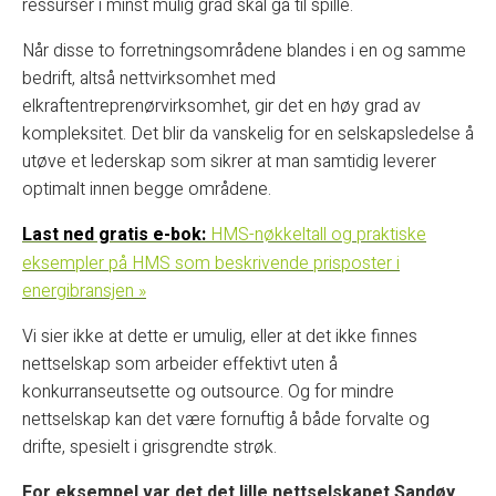
ressurser i minst mulig grad skal gå til spille.
Når disse to forretningsområdene blandes i en og samme
bedrift, altså nettvirksomhet med
elkraftentreprenørvirksomhet, gir det en høy grad av
kompleksitet. Det blir da vanskelig for en selskapsledelse å
utøve et lederskap som sikrer at man samtidig leverer
optimalt innen begge områdene.
Last ned gratis e-bok:
HMS-nøkkeltall og praktiske
eksempler på HMS som beskrivende prisposter i
energibransjen »
Vi sier ikke at dette er umulig, eller at det ikke finnes
nettselskap som arbeider effektivt uten å
konkurranseutsette og outsource. Og for mindre
nettselskap kan det være fornuftig å både forvalte og
drifte, spesielt i grisgrendte strøk.
For eksempel var det det lille nettselskapet Sandøy