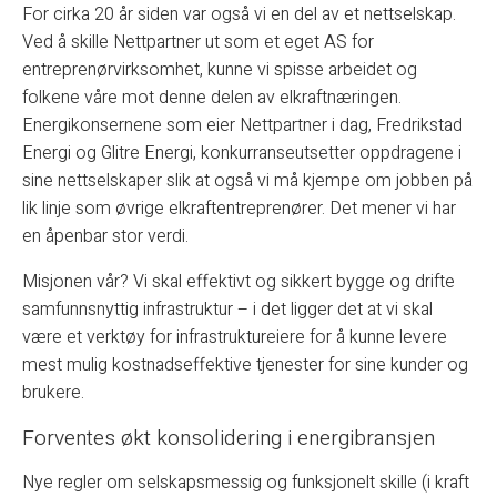
For cirka 20 år siden var også vi en del av et nettselskap.
Ved å skille Nettpartner ut som et eget AS for
entreprenørvirksomhet, kunne vi spisse arbeidet og
folkene våre mot denne delen av elkraftnæringen.
Energikonsernene som eier Nettpartner i dag, Fredrikstad
Energi og Glitre Energi, konkurranseutsetter oppdragene i
sine nettselskaper slik at også vi må kjempe om jobben på
lik linje som øvrige elkraftentreprenører. Det mener vi har
en åpenbar stor verdi.
Misjonen vår? Vi skal effektivt og sikkert bygge og drifte
samfunnsnyttig infrastruktur – i det ligger det at vi skal
være et verktøy for infrastruktureiere for å kunne levere
mest mulig kostnadseffektive tjenester for sine kunder og
brukere.
Forventes økt konsolidering i energibransjen
Nye regler om selskapsmessig og funksjonelt skille (i kraft