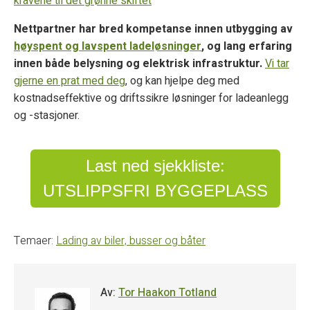
kravene til det grønne skiftet
Nettpartner har bred kompetanse innen utbygging av
høyspent og lavspent ladeløsninger
, og lang erfaring
innen både belysning og elektrisk infrastruktur.
Vi tar
gjerne en prat med deg
, og kan hjelpe deg med
kostnadseffektive og driftssikre løsninger for ladeanlegg
og -stasjoner.
Last ned sjekkliste:
UTSLIPPSFRI BYGGEPLASS
Temaer:
Lading av biler, busser og båter
Av:
Tor Haakon Totland