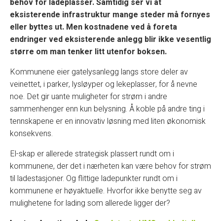
behov for ladeplasser. Samtidig ser vi at
eksisterende infrastruktur mange steder må fornyes
eller byttes ut. Men kostnadene ved å foreta
endringer ved eksisterende anlegg blir ikke vesentlig
større om man tenker litt utenfor boksen.
Kommunene eier gatelysanlegg langs store deler av
veinettet, i parker, lysløyper og lekeplasser, for å nevne
noe. Det gir uante muligheter for strøm i andre
sammenhenger enn kun belysning. Å koble på andre ting i
tennskapene er en innovativ løsning med liten økonomisk
konsekvens.
El-skap er allerede strategisk plassert rundt om i
kommunene, der det i nærheten kan være behov for strøm
til ladestasjoner. Og flittige ladepunkter rundt om i
kommunene er høyaktuelle. Hvorfor ikke benytte seg av
mulighetene for lading som allerede ligger der?