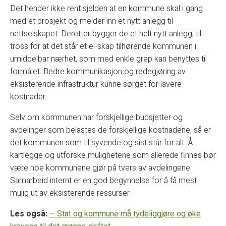
Det hender ikke rent sjelden at en kommune skal i gang
med et prosjekt og melder inn et nytt anlegg til
nettselskapet. Deretter bygger de et helt nytt anlegg, til
tross for at det står et el-skap tilhørende kommunen i
umiddelbar nærhet, som med enkle grep kan benyttes til
formålet. Bedre kommunikasjon og redegjøring av
eksisterende infrastruktur kunne sørget for lavere
kostnader.
Selv om kommunen har forskjellige budsjetter og
avdelinger som belastes de forskjellige kostnadene, så er
det kommunen som til syvende og sist står for alt. Å
kartlegge og utforske mulighetene som allerede finnes bør
være noe kommunene gjør på tvers av avdelingene.
Samarbeid internt er en god begynnelse for å få mest
mulig ut av eksisterende ressurser.
Les også:
– Stat og kommune må tydeliggjøre og øke