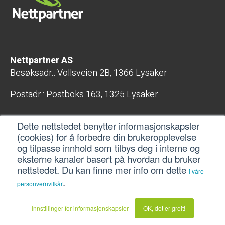
Nettpartner AS
Besøksadr.: Vollsveien 2B, 1366 Lysaker
Postadr.: Postboks 163, 1325 Lysaker
E-post: post@nettpartner.no
Dette nettstedet benytter informasjonskapsler
Telefon: 400 04 800
(cookies) for å forbedre din brukeropplevelse
Org.nr.: 998 407 567 MVA
og tilpasse innhold som tilbys deg i interne og
eksterne kanaler basert på hvordan du bruker
Gå til nettpartner.no
nettstedet. Du kan finne mer info om dette
i våre
.
personvernvilkår
Innstillinger for informasjonskapsler
OK, det er greit!