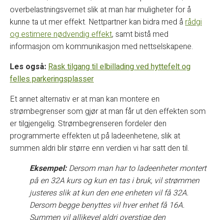
overbelastningsvernet slik at man har muligheter for å
kunne ta ut mer effekt. Nettpartner kan bidra med å
rådgi
og estimere nødvendig effekt
, samt bistå med
informasjon om kommunikasjon med nettselskapene.
Les også:
Rask tilgang til elbillading ved hyttefelt og
felles parkeringsplasser
Et annet alternativ er at man kan montere en
strømbegrenser som gjør at man får ut den effekten som
er tilgjengelig. Strømbegrenseren fordeler den
programmerte effekten ut på ladeenhetene, slik at
summen aldri blir større enn verdien vi har satt den til.
Eksempel:
Dersom man har to ladeenheter montert
på en 32A kurs og kun en tas i bruk, vil strømmen
justeres slik at kun den ene enheten vil få 32A.
Dersom begge benyttes vil hver enhet få 16A.
Summen vil allikevel aldri overstige den