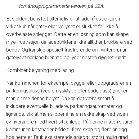
forhåndsprogrammerte verdien på 32A.
Et sjeldent benyttet alternativ er at ladeinfrastrukturen
virker kun når gate- eller veilyset er slukket for ikke å
overbelaste anlegget. Dette er en løsning som kan skape
mye frustrasjon da ladepunktene ikke alltid er brukbare ved
behov. Og kanskje spesielt frustrerende om vinteren, når
gatelyset har lang brenntid og lyser nesten døgnet rundt.
Kombiner belysning med lading
Når kommunen for eksempel bygger eller oppgraderer en
parkeringsplass (ved en lysløype eller badeplass) ønsker
man gjerne denne belyst. Da kan det være smart å
inkludere eventuelle billadere, parkeringsautomater og
lignende, slik at man slipper å ha en rekke skap ved siden
av hverandre med hvert sitt anlegg. På denne måten sparer
kommunen kostnader både til flere skap og flere anlegg
hos netteier. Bruk eksisterende anlegg i størst mulig grad.