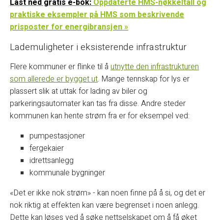
Last ned gratis e-bok:
Oppdaterte HMS-nøkkeltall og
praktiske eksempler på HMS som beskrivende
prisposter for energibransjen »
Lademuligheter i eksisterende infrastruktur
Flere kommuner er flinke til å
utnytte den infrastrukturen
som allerede er bygget ut
. Mange tennskap for lys er
plassert slik at uttak for lading av biler og
parkeringsautomater kan tas fra disse.
Andre steder
kommunen kan hente strøm fra er for eksempel ved:
pumpestasjoner
fergekaier
idrettsanlegg
kommunale bygninger
«Det er ikke nok strøm» - kan noen finne på å si, og det er
nok riktig at effekten kan være begrenset i noen anlegg.
Dette kan løses ved å søke nettselskapet om å få øket