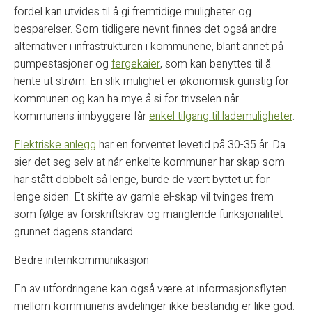
fordel kan utvides til å gi fremtidige muligheter og
besparelser. Som tidligere nevnt finnes det også andre
alternativer i infrastrukturen i kommunene, blant annet på
pumpestasjoner og
fergekaier
, som kan benyttes til å
hente ut strøm. En slik mulighet er økonomisk gunstig for
kommunen og kan ha mye å si for trivselen når
kommunens innbyggere får
enkel tilgang til lademuligheter
.
Elektriske anlegg
har en forventet levetid på 30-35 år. Da
sier det seg selv at når enkelte kommuner har skap som
har stått dobbelt så lenge, burde de vært byttet ut for
lenge siden. Et skifte av gamle el-skap vil tvinges frem
som følge av forskriftskrav og manglende funksjonalitet
grunnet dagens standard.
Bedre internkommunikasjon
En av utfordringene kan også være at informasjonsflyten
mellom kommunens avdelinger ikke bestandig er like god.