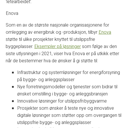
‘letearbeidet’.
Enova
Som en av de største nasjonale organisasjonene for
omlegging av energibruk og -produksjon, tilbyr
Enova
støtte til ulike prosjekter knyttet til utslippsfrie
byggeplasser.
Eksempler på løsninger
som følge av den
siste utlysningen i 2021, viser hva Enova er på utkikk etter
når de bestemmer hva de ønsker å gi støtte til:
Infrastruktur og systemløsninger for energiforsyning
på bygge- og anleggsplasser
Nye forretningsmodeller og tjenester som bidrar til
ønsket omstilling i bygge- og anleggsbransjen
Innovative løsninger for utslippsfri byggvarme
Prosjekter som ønsker å teste nye og innovative
digitale løsninger som støtter opp om overgangen til
utslippsfrie bygge- og anleggsplasser