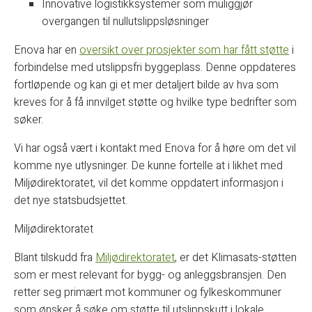
Innovative logistikksystemer som muliggjør
overgangen til nullutslippsløsninger
Enova har en
oversikt over prosjekter som har fått støtte
i
forbindelse med utslippsfri byggeplass. Denne oppdateres
fortløpende og kan gi et mer detaljert bilde av hva som
kreves for å få innvilget støtte og hvilke type bedrifter som
søker.
Vi har også vært i kontakt med Enova for å høre om det vil
komme nye utlysninger. De kunne fortelle at i likhet med
Miljødirektoratet, vil det komme oppdatert informasjon i
det nye statsbudsjettet.
Miljødirektoratet
Blant tilskudd fra
Miljødirektoratet
, er det Klimasats-støtten
som er mest relevant for bygg- og anleggsbransjen. Den
retter seg primært mot kommuner og fylkeskommuner
som ønsker å søke om støtte til utslippskutt i lokale