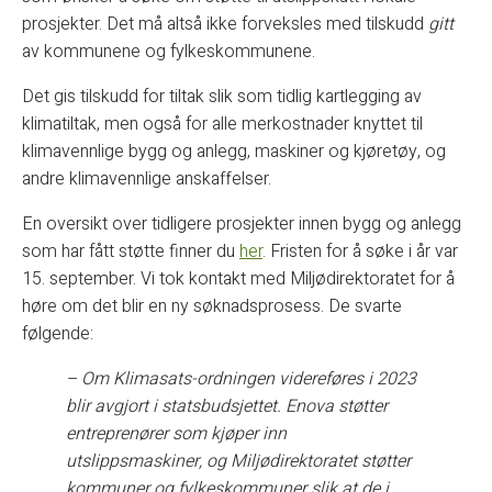
prosjekter. Det må altså ikke forveksles med tilskudd
gitt
av kommunene og fylkeskommunene.
Det gis tilskudd for tiltak slik som tidlig kartlegging av
klimatiltak, men også for alle merkostnader knyttet til
klimavennlige bygg og anlegg, maskiner og kjøretøy, og
andre klimavennlige anskaffelser.
En oversikt over tidligere prosjekter innen bygg og anlegg
som har fått støtte finner du
her
. Fristen for å søke i år var
15. september. Vi tok kontakt med Miljødirektoratet for å
høre om det blir en ny søknadsprosess. De svarte
følgende:
– Om Klimasats-ordningen videreføres i 2023
blir avgjort i statsbudsjettet. Enova støtter
entreprenører som kjøper inn
utslippsmaskiner, og Miljødirektoratet støtter
kommuner og fylkeskommuner slik at de i