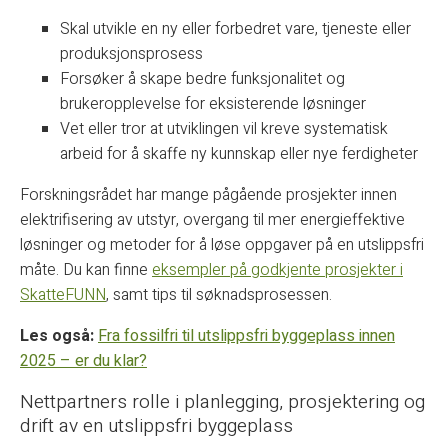
Skal utvikle en ny eller forbedret vare, tjeneste eller
produksjonsprosess
Forsøker å skape bedre funksjonalitet og
brukeropplevelse for eksisterende løsninger
Vet eller tror at utviklingen vil kreve systematisk
arbeid for å skaffe ny kunnskap eller nye ferdigheter
Forskningsrådet har mange pågående prosjekter innen
elektrifisering av utstyr, overgang til mer energieffektive
løsninger og metoder for å løse oppgaver på en utslippsfri
måte. Du kan finne
eksempler på godkjente prosjekter i
SkatteFUNN
, samt tips til søknadsprosessen.
Les også:
Fra fossilfri til utslippsfri byggeplass innen
2025 – er du klar?
Nettpartners rolle i planlegging, prosjektering og
drift av en utslippsfri byggeplass