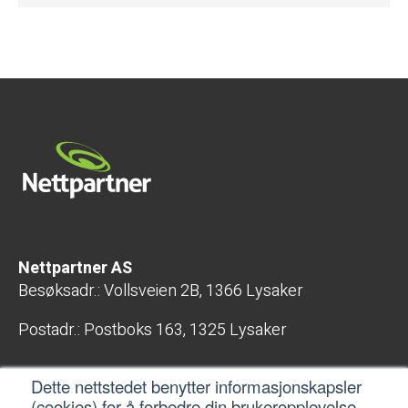
Nettpartner AS
Besøksadr.: Vollsveien 2B, 1366 Lysaker
Postadr.: Postboks 163, 1325 Lysaker
E-post: post@nettpartner.no
Dette nettstedet benytter informasjonskapsler
Telefon: 400 04 800
(cookies) for å forbedre din brukeropplevelse