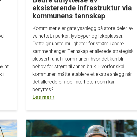
-
Bedre utnyttelse av
s
eksisterende infrastruktur via
kommunens tennskap
Kommuner eier gatelysanlegg på store deler av
od
veinettet, i parker, lysløyper og lekeplasser.
Dette gir uante muligheter for strøm i andre
sammenhenger. Tennskap er allerede strategisk
plassert rundt i kommunen, hvor det kan bli
av at
behov for strøm til annen bruk. Hvorfor skal
k i
kommunen måtte etablere et ekstra anlegg når
det allerede er noe i nærheten som kan
benyttes?
Les mer ›