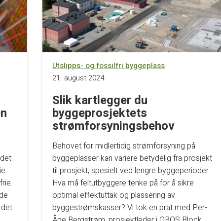
Utslipps- og fossilfri byggeplass
21. august 2024
Slik kartlegger du
en
byggeprosjektets
strømforsyningsbehov
Behovet for midlertidig strømforsyning på
 det
byggeplasser kan variere betydelig fra prosjekt
ie.
til prosjekt, spesielt ved lengre byggeperioder.
rie.
Hva må feltutbyggere tenke på for å sikre
åde
optimal effektuttak og plassering av
 det
byggestrømskasser? Vi tok en prat med Per-
Åge Bergstrøm, prosjektleder i OBOS Block