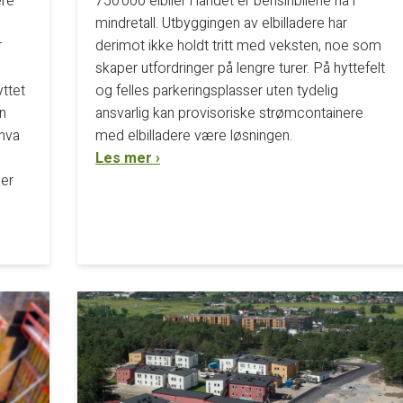
ere
750 000 elbiler i landet er bensinbilene nå i
mindretall. Utbyggingen av elbilladere har
r
derimot ikke holdt tritt med veksten, noe som
skaper utfordringer på lengre turer. På hyttefelt
ttet
og felles parkeringsplasser uten tydelig
en
ansvarlig kan provisoriske strømcontainere
 hva
med elbilladere være løsningen.
Les mer ›
ger