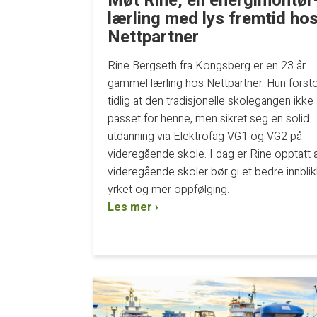
Møt Rine, en energimontør
lærling med lys fremtid ho
Nettpartner
Rine Bergseth fra Kongsberg er en 23 år
gammel lærling hos Nettpartner. Hun forst
tidlig at den tradisjonelle skolegangen ikke
passet for henne, men sikret seg en solid
utdanning via Elektrofag VG1 og VG2 på
videregående skole. I dag er Rine opptatt 
videregående skoler bør gi et bedre innblik
yrket og mer oppfølging.
Les mer ›