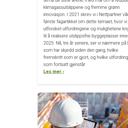
tema de siste årene, med mål om å redus
klimagassutslippene og fremme grønn
innovasjon. I 2021 skrev vi i Nettpartner vå
første fagartikkel om dette temaet, hvor vi
utforsket utfordringene og mulighetene kny
til å realisere utslippsfrie byggeplasser inn
2025. Nå, tre år senere, ser vi nærmere på
som har skjedd siden den gang, hvilke
fremskritt som er gjort, og hvilke utfordrin
som fortsatt gjenstår.
Les mer ›